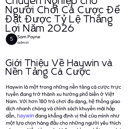
Chuyên Nghiệp cho
Người Chơi Cá Cược Để
Đạt Được Tỷ Lệ Thắng
Lợi Năm 2026
Sam Payne
S
admin
Giới Thiệu Về Haywin và
Nền Tảng Cá Cược
Haywin là một trong những nền tảng cá cược trực
tuyến đang trở thành xu hướng phổ biến ở Việt
Nam. Với hơn 180 trò chơi đa dạng, hệ thống giao
dịch nhanh chóng và chính sách khuyến mãi hấp
dẫn,
đang khẳng định vị thế của mình như
haywin
một lựa chọn hàng đầu cho những người yêu thích