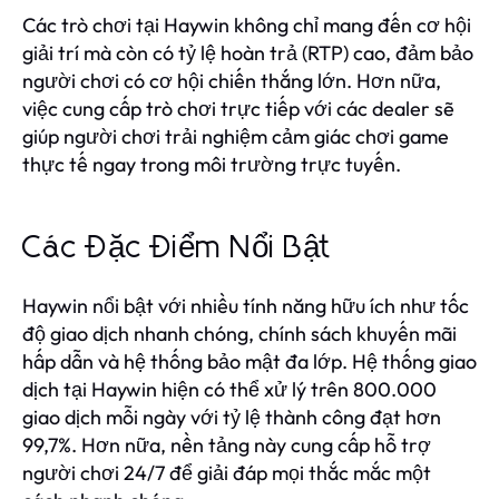
Các trò chơi tại Haywin không chỉ mang đến cơ hội
giải trí mà còn có tỷ lệ hoàn trả (RTP) cao, đảm bảo
người chơi có cơ hội chiến thắng lớn. Hơn nữa,
việc cung cấp trò chơi trực tiếp với các dealer sẽ
giúp người chơi trải nghiệm cảm giác chơi game
thực tế ngay trong môi trường trực tuyến.
Các Đặc Điểm Nổi Bật
Haywin nổi bật với nhiều tính năng hữu ích như tốc
độ giao dịch nhanh chóng, chính sách khuyến mãi
hấp dẫn và hệ thống bảo mật đa lớp. Hệ thống giao
dịch tại Haywin hiện có thể xử lý trên 800.000
giao dịch mỗi ngày với tỷ lệ thành công đạt hơn
99,7%. Hơn nữa, nền tảng này cung cấp hỗ trợ
người chơi 24/7 để giải đáp mọi thắc mắc một