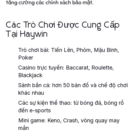
tăng cường các chính sách bảo mật.
Các Trò Chơi Được Cung Cấp
Tại Haywin
Trò chơi bài: Tiến Lên, Phỏm, Mậu Binh,
Poker
Casino trực tuyến: Baccarat, Roulette,
Blackjack
Sảnh bắn cá: hơn 50 bản đồ và chế độ chơi
khác nhau
Các sự kiện thể thao: từ bóng đá, bóng rổ
đến e-sports
Mini game: Keno, Crash, vòng quay may
mắn