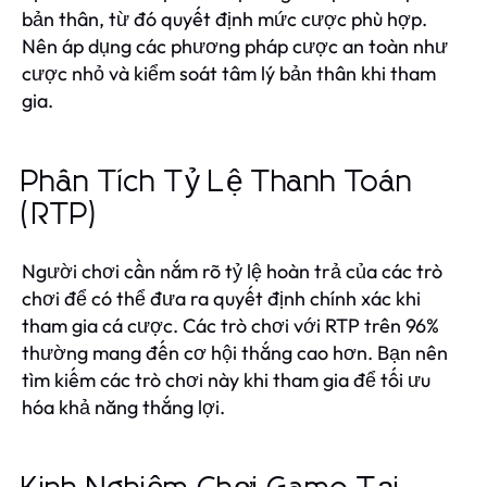
bản thân, từ đó quyết định mức cược phù hợp.
Nên áp dụng các phương pháp cược an toàn như
cược nhỏ và kiểm soát tâm lý bản thân khi tham
gia.
Phân Tích Tỷ Lệ Thanh Toán
(RTP)
Người chơi cần nắm rõ tỷ lệ hoàn trả của các trò
chơi để có thể đưa ra quyết định chính xác khi
tham gia cá cược. Các trò chơi với RTP trên 96%
thường mang đến cơ hội thắng cao hơn. Bạn nên
tìm kiếm các trò chơi này khi tham gia để tối ưu
hóa khả năng thắng lợi.