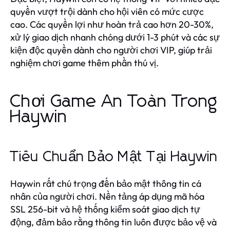
quyền vượt trội dành cho hội viên có mức cược
cao. Các quyền lợi như hoàn trả cao hơn 20-30%,
xử lý giao dịch nhanh chóng dưới 1-3 phút và các sự
kiện độc quyền dành cho người chơi VIP, giúp trải
nghiệm chơi game thêm phần thú vị.
Chơi Game An Toàn Trong
Haywin
Tiêu Chuẩn Bảo Mật Tại Haywin
Haywin rất chú trọng đến bảo mật thông tin cá
nhân của người chơi. Nền tảng áp dụng mã hóa
SSL 256-bit và hệ thống kiểm soát giao dịch tự
động, đảm bảo rằng thông tin luôn được bảo vệ và