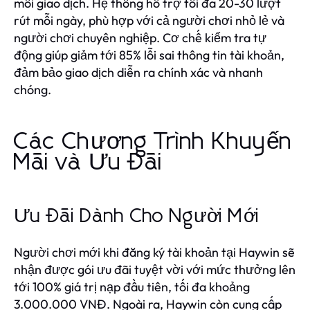
mỗi giao dịch. Hệ thống hỗ trợ tối đa 20-30 lượt
rút mỗi ngày, phù hợp với cả người chơi nhỏ lẻ và
người chơi chuyên nghiệp. Cơ chế kiểm tra tự
động giúp giảm tới 85% lỗi sai thông tin tài khoản,
đảm bảo giao dịch diễn ra chính xác và nhanh
chóng.
Các Chương Trình Khuyến
Mãi và Ưu Đãi
Ưu Đãi Dành Cho Người Mới
Người chơi mới khi đăng ký tài khoản tại Haywin sẽ
nhận được gói ưu đãi tuyệt vời với mức thưởng lên
tới 100% giá trị nạp đầu tiên, tối đa khoảng
3.000.000 VNĐ. Ngoài ra, Haywin còn cung cấp