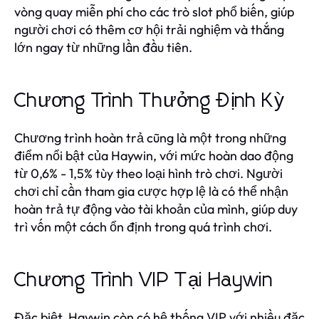
vòng quay miễn phí cho các trò slot phổ biến, giúp
người chơi có thêm cơ hội trải nghiệm và thắng
lớn ngay từ những lần đầu tiên.
Chương Trình Thưởng Định Kỳ
Chương trình hoàn trả cũng là một trong những
điểm nổi bật của Haywin, với mức hoàn dao động
từ 0,6% - 1,5% tùy theo loại hình trò chơi. Người
chơi chỉ cần tham gia cược hợp lệ là có thể nhận
hoàn trả tự động vào tài khoản của mình, giúp duy
trì vốn một cách ổn định trong quá trình chơi.
Chương Trình VIP Tại Haywin
Đặc biệt, Haywin còn có hệ thống VIP với nhiều đặc