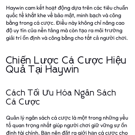
Haywin cam kết hoạt động dựa trên các tiêu chuẩn
quốc tế khắt khe về bảo mật, minh bạch và công
bằng trong cá cược. Điều này không chỉ nâng cao
độ uy tín của nền tảng mà còn tạo ra môi trường
giải trí ổn định và công bằng cho tất cả người chơi.
Chiến Lược Cá Cược Hiệu
Quả Tại Haywin
Cách Tối Ưu Hóa Ngân Sách
Cá Cược
Quản lý ngân sách cá cược là một trong những yếu
tố quan trọng nhất giúp người chơi giữ vững sự ổn
định tài chính. Bạn nên đặt ra giới hạn cá cược cho