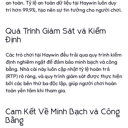
an toàn. Tỷ lệ an toàn dữ liệu tại Haywin luôn duy
trì hơn 99,9%, tạo nên sự tin tưởng cho người chơi.
Quá Trình Giám Sát và Kiểm
Định
Các trò chơi tại Haywin đều trải qua quy trình kiểm
định nghiêm ngặt để đảm bảo minh bạch và công
bằng. Nhà cái này luôn cập nhật tỷ lệ hoàn trả
(RTP) rõ ràng, và quy trình giám sát được thực hiện
bởi các bên thứ ba độc lập, giúp người chơi hoàn
toàn yên tâm khi tham gia.
Cam Kết Về Minh Bạch và Công
Bằng